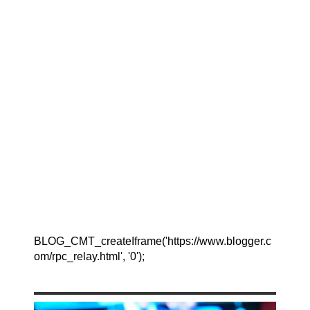
BLOG_CMT_createIframe('https://www.blogger.c
om/rpc_relay.html', '0');