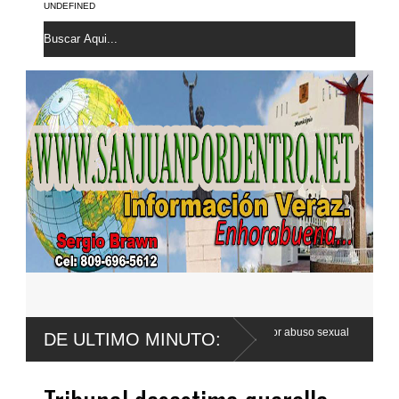
UNDEFINED
ander Franco apela sentencia por abuso sexual
Poder Ejecutivo prom
DE ULTIMO MINUTO:
Código Penal