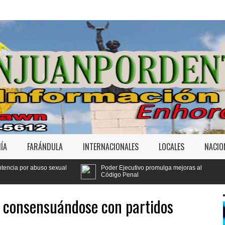
ÍA
FARÁNDULA
INTERNACIONALES
LOCALES
NACIO
al
Poder Ejecutivo promulga mejoras al
Tribunal fij
Código Penal
Jet Set
n consensuándose con partidos