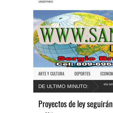
UNDEFINED
ARTE Y CULTURA
DEPORTES
ECONOM
maligna en
Defensa de Wander Franco apela sentencia por abuso sexu
DE ULTIMO MINUTO:
a menor
Proyectos de ley seguirá