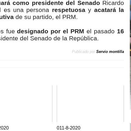
uará como presidente del Senado
Ricardo
él es una persona
respetuosa
y
acatará la
utiva
de su partido, el PRM.
s fue
designado por el PRM
el pasado
16
dente del Senado de la República.
Publicado por
Servio montilla
2020
0
11-8-2020