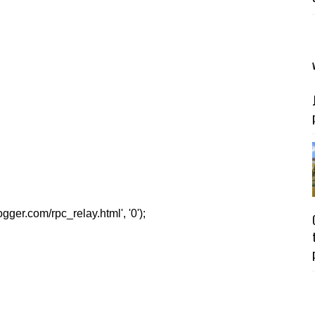
er.com/rpc_relay.html', '0');