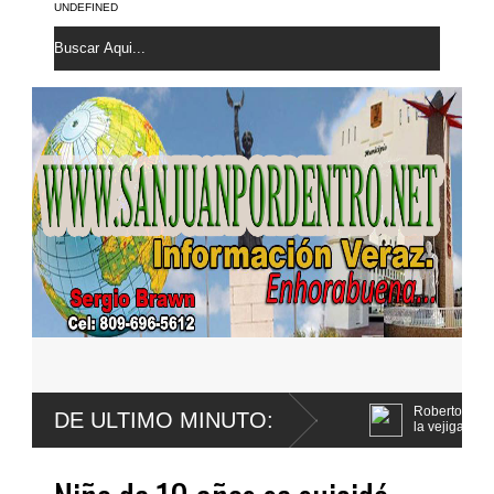
UNDEFINED
Roberto Santana confirma le fue ext
DE ULTIMO MINUTO:
la vejiga
Yeni Berenice y el Conep comparten 
Código Penal