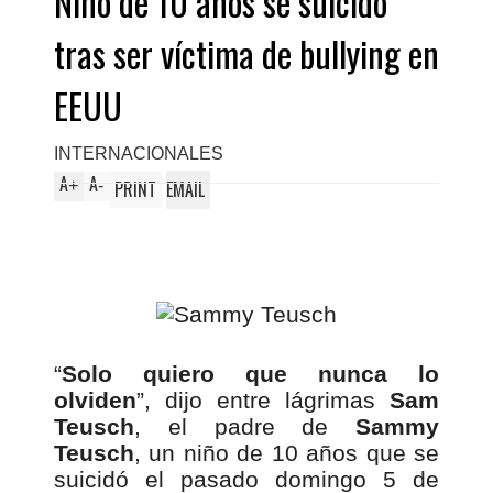
Niño de 10 años se suicidó
tras ser víctima de bullying en
EEUU
INTERNACIONALES
A
A
+
-
PRINT
EMAIL
“
Solo quiero que nunca lo
olviden
”, dijo entre lágrimas
Sam
Teusch
, el padre de
Sammy
Teusch
, un niño de 10 años que se
suicidó el pasado domingo 5 de