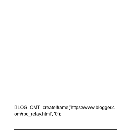
BLOG_CMT_createIframe('https://www.blogger.c
om/rpc_relay.html', '0');