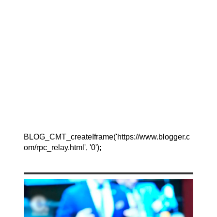
BLOG_CMT_createIframe('https://www.blogger.c
om/rpc_relay.html', '0');