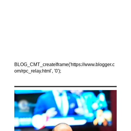
BLOG_CMT_createIframe('https://www.blogger.c
om/rpc_relay.html', '0');