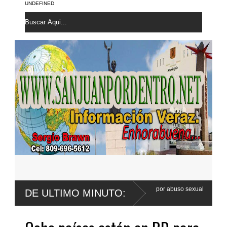
UNDEFINED
de Wander Franco apela sentencia por abuso sexual
Poder Ejecutivo 
DE ULTIMO MINUTO:
Código Penal