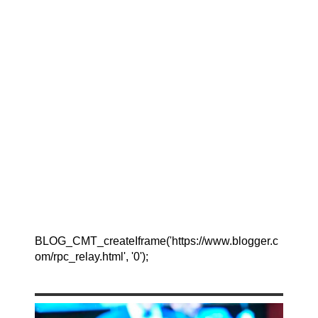
BLOG_CMT_createIframe('https://www.blogger.c
om/rpc_relay.html', '0');