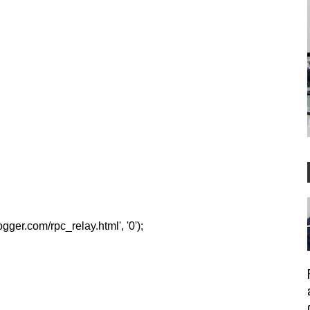
er.com/rpc_relay.html', '0');