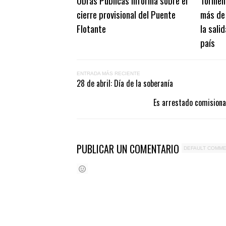
Obras Públicas informa sobre el
Torment
cierre provisional del Puente
más de 
Flotante
la sali
país
ENTRADA MÁS RECIENTE
28 de abril: Día de la soberanía
Es arrestado comisiona
PUBLICAR UN COMENTARIO
DEFAULT COMM