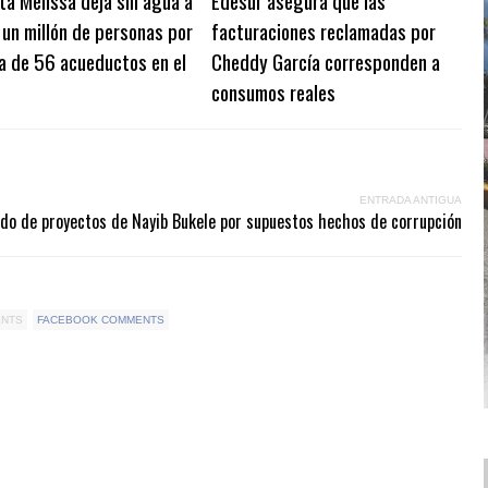
a Melissa deja sin agua a
Edesur asegura que las
un millón de personas por
facturaciones reclamadas por
da de 56 acueductos en el
Cheddy García corresponden a
consumos reales
ENTRADA ANTIGUA
do de proyectos de Nayib Bukele por supuestos hechos de corrupción
ENTS
FACEBOOK COMMENTS