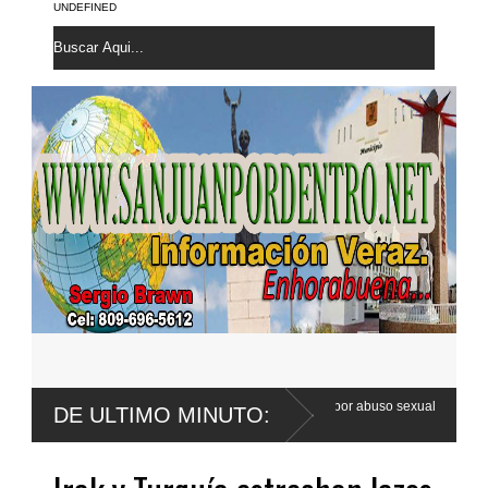
UNDEFINED
Wander Franco apela sentencia por abuso sexual
Poder Ejecutivo pro
DE ULTIMO MINUTO:
Código Penal