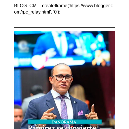
BLOG_CMT_createIframe('https://www.blogger.c
om/rpc_relay.html', '0');