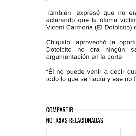
d
e
También, expresó que no er
o
aclarando que la última víc
Vicent Carmona (El Dotolcito) 
Chiquito, aprovechó la opor
Dotolcito no era ningún 
argumentación en la corte.
“Él no puede venir a decir qu
todo lo que se hacía y ese no fu
COMPARTIR
NOTICIAS RELACIONADAS