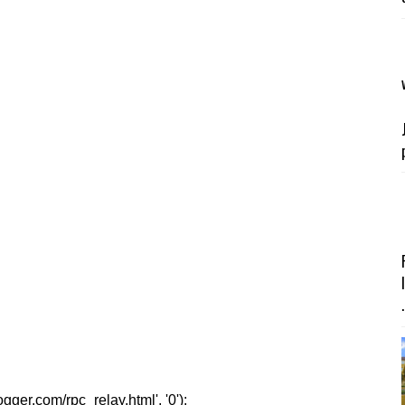
.
er.com/rpc_relay.html', '0');