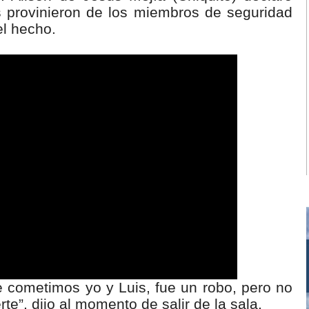
s provinieron de los miembros de seguridad
el hecho.
01:07
e cometimos yo y Luis, fue un robo, pero no
”, dijo al momento de salir de la sala.