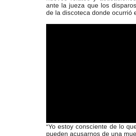
ante la jueza que los disparo
de la discoteca donde ocurrió 
00:00
R
e
p
r
o
d
u
c
t
o
r
d
e
v
“Yo estoy consciente de lo qu
í
pueden acusarnos de una muerte