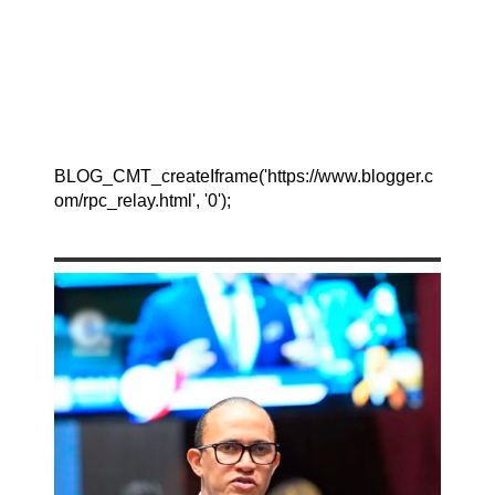
BLOG_CMT_createIframe('https://www.blogger.c
om/rpc_relay.html', '0');