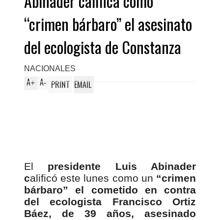
Abinader califica como
“crimen bárbaro” el asesinato
del ecologista de Constanza
NACIONALES
A
A
+
-
PRINT
EMAIL
El
presidente Luis Abinader
c
alificó este lunes como un
“crimen
bárbaro” el cometido en contra
del ecologista Francisco Ortiz
Báez, de 39 años, asesinado