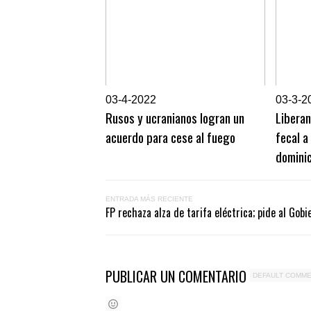
0
3-4-2022
0
3-3-2
Rusos y ucranianos logran un
Libera
acuerdo para cese al fuego
fecal a
domini
ENTRADA MÁS RECIENTE
FP rechaza alza de tarifa eléctrica; pide al Gobi
PUBLICAR UN COMENTARIO
DEFAULT COMM