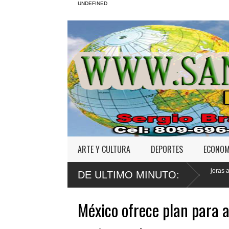
UNDEFINED
ARTE Y CULTURA
DEPORTES
ECONOM
sexual
Poder Ejecutivo promulga mejoras al
Tribunal
DE ULTIMO MINUTO:
Código Penal
Jet Set
México ofrece plan para a