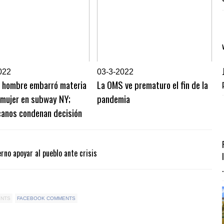
022
0
3-3-2022
n hombre embarró materia
La OMS ve prematuro el fin de la
 mujer en subway NY;
pandemia
canos condenan decisión
erno apoyar al pueblo ante crisis
.
ENTS
FACEBOOK COMMENTS