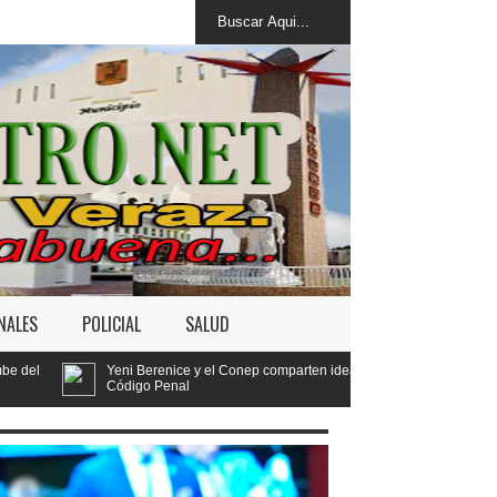
NALES
POLICIAL
SALUD
nice y el Conep comparten ideas sobre los retos del nuevo
enal