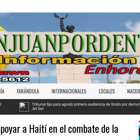
ÍA
FARÁNDULA
INTERNACIONALES
LOCALES
NACIO
 fija para agosto primera audiencia de fondo por derrumbe del
Yeni Bere
Código P
poyar a Haití en el combate de la