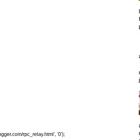
er.com/rpc_relay.html', '0');