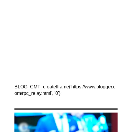
BLOG_CMT_createIframe('https://www.blogger.c
om/rpc_relay.html', '0');